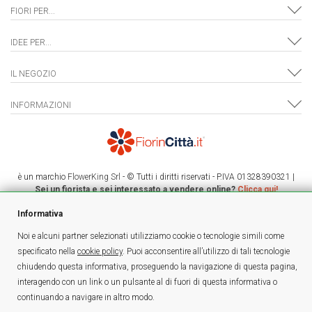
FIORI PER...
IDEE PER...
IL NEGOZIO
INFORMAZIONI
è un marchio
FlowerKing Srl
- © Tutti i diritti riservati - P.IVA 01328390321 |
Sei un fiorista e sei interessato a vendere online?
Clicca qui!
FioriaPistoia.it - Decorflora di Dragusinoiu Elena Mihaela - PI:01912170477
Informativa
Noi e alcuni partner selezionati utilizziamo cookie o tecnologie simili come
specificato nella
cookie policy
. Puoi acconsentire all’utilizzo di tali tecnologie
chiudendo questa informativa, proseguendo la navigazione di questa pagina,
interagendo con un link o un pulsante al di fuori di questa informativa o
continuando a navigare in altro modo.