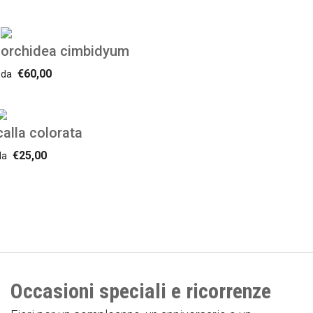
orchidea cimbidyum
€60,00
da
calla colorata
€25,00
da
Occasioni speciali e ricorrenze