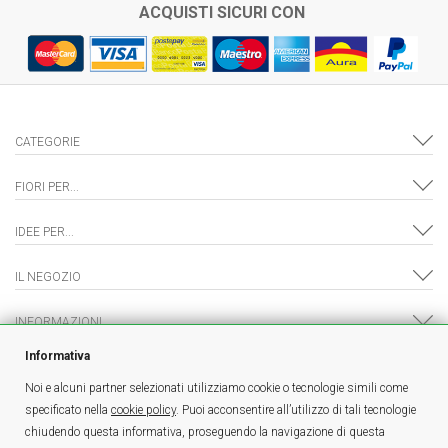
ACQUISTI SICURI CON
CATEGORIE
FIORI PER...
IDEE PER...
IL NEGOZIO
INFORMAZIONI
Informativa
Noi e alcuni partner selezionati utilizziamo cookie o tecnologie simili come
specificato nella
cookie policy
. Puoi acconsentire all’utilizzo di tali tecnologie
è un marchio
FlowerKing Srl
- © Tutti i diritti riservati - P.IVA 01328390321 |
chiudendo questa informativa, proseguendo la navigazione di questa
Sei un fiorista e sei interessato a vendere online?
Clicca qui!