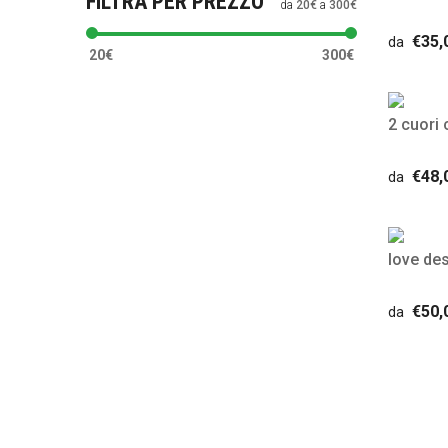
FILTRA PER PREZZO
da
20€
a
300€
€35,
da
20€
300€
2 cuori 
€48,
da
love de
€50,
da