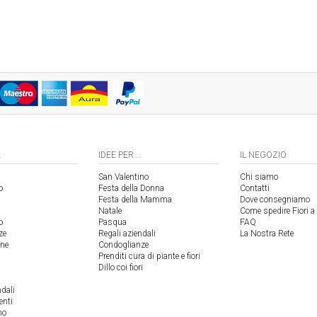
.
IDEE PER...
IL NEGOZIO
San Valentino
Chi siamo
o
Festa della Donna
Contatti
Festa della Mamma
Dove consegniamo
Natale
Come spedire Fiori a 
o
Pasqua
FAQ
ze
Regali aziendali
La Nostra Rete
one
Condoglianze
Prenditi cura di piante e fiori
Dillo coi fiori
ndali
enti
no