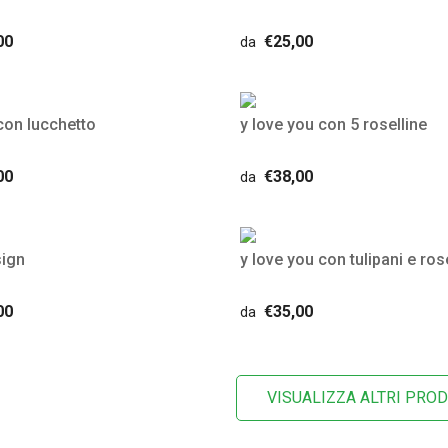
00
€25,00
da
con lucchetto
y love you con 5 roselline
00
€38,00
da
sign
y love you con tulipani e ros
00
€35,00
da
VISUALIZZA ALTRI PROD