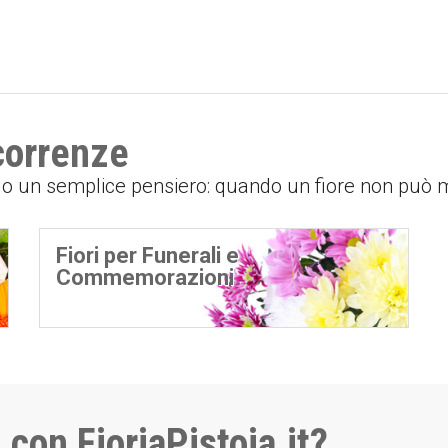
icorrenze
o o un semplice pensiero: quando un fiore non può
Fiori per Funerali e
Commemorazioni
 con FioriaPistoia.it?