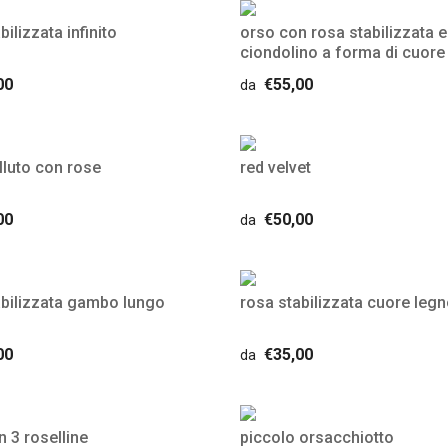
bilizzata infinito
orso con rosa stabilizzata e
ciondolino a forma di cuore
00
€55,00
da
lluto con rose
red velvet
00
€50,00
da
abilizzata gambo lungo
rosa stabilizzata cuore leg
00
€35,00
da
 3 roselline
piccolo orsacchiotto