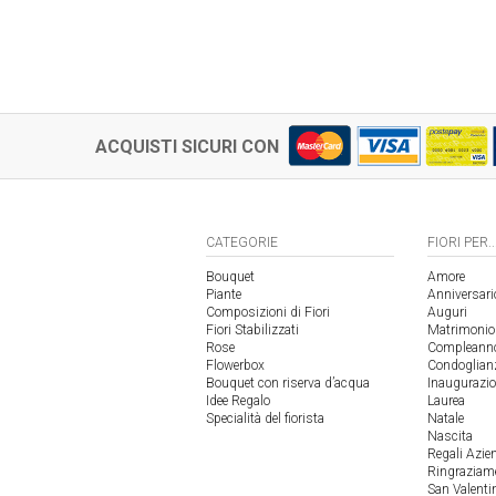
ACQUISTI SICURI CON
CATEGORIE
FIORI PER..
Bouquet
Amore
Piante
Anniversari
Composizioni di Fiori
Auguri
Fiori Stabilizzati
Matrimonio
Rose
Compleann
Flowerbox
Condoglian
Bouquet con riserva d’acqua
Inaugurazi
Idee Regalo
Laurea
Specialità del fiorista
Natale
Nascita
Regali Azie
Ringraziam
San Valenti