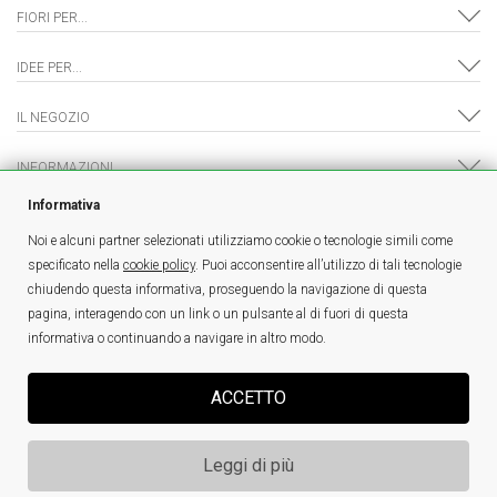
FIORI PER...
IDEE PER...
IL NEGOZIO
INFORMAZIONI
Informativa
Noi e alcuni partner selezionati utilizziamo cookie o tecnologie simili come
specificato nella
cookie policy
. Puoi acconsentire all’utilizzo di tali tecnologie
è un marchio
FlowerKing Srl
- © Tutti i diritti riservati - P.IVA 01328390321 |
chiudendo questa informativa, proseguendo la navigazione di questa
Sei un fiorista e sei interessato a vendere online?
Clicca qui!
pagina, interagendo con un link o un pulsante al di fuori di questa
FioriaPistoia.it - Decorflora di Dragusinoiu Elena Mihaela - PI:01912170477
informativa o continuando a navigare in altro modo.
ATTENZIONE: SOSPESI NUOVI ORDINI PER CONSEGNE DAL
ACCETTO
01/08 AL 31/08
(FERIE)
GLI ORDINI GIÀ EFFETTUATI SARANNO CONSEGNATI
Leggi di più
REGOLARMENTE